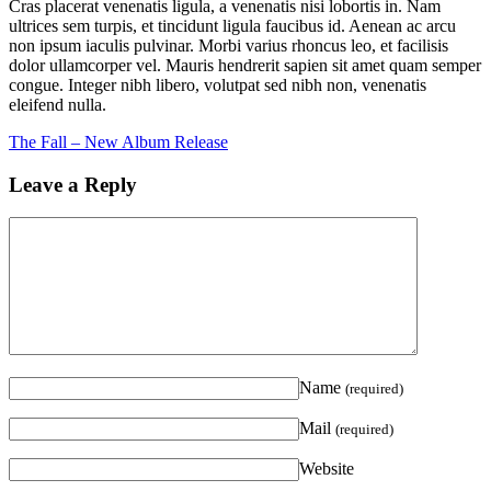
Cras placerat venenatis ligula, a venenatis nisi lobortis in. Nam
ultrices sem turpis, et tincidunt ligula faucibus id. Aenean ac arcu
non ipsum iaculis pulvinar. Morbi varius rhoncus leo, et facilisis
dolor ullamcorper vel. Mauris hendrerit sapien sit amet quam semper
congue. Integer nibh libero, volutpat sed nibh non, venenatis
eleifend nulla.
The Fall – New Album Release
Leave a Reply
Name
(required)
Mail
(required)
Website