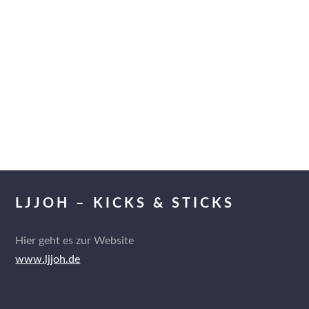
LJJOH – KICKS & STICKS
Hier geht es zur Website
www.ljjoh.de