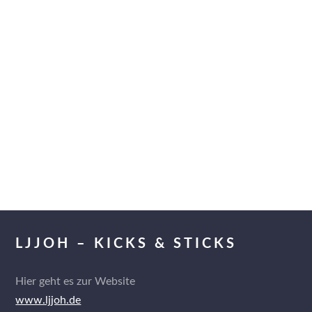
LJJOH – KICKS & STICKS
Hier geht es zur Website
www.ljjoh.de