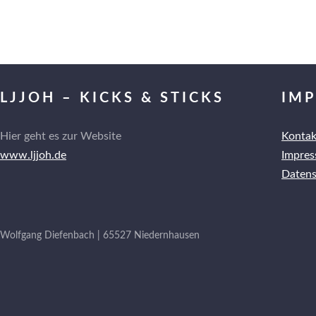
LJJOH – KICKS & STICKS
IM
Hier geht es zur Website
Kontak
www.ljjoh.de
Impre
Datens
Wolfgang Diefenbach | 65527 Niedernhausen