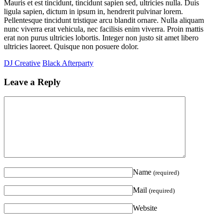
Mauris et est tincidunt, tincidunt sapien sed, ultricies nulla. Duis
ligula sapien, dictum in ipsum in, hendrerit pulvinar lorem.
Pellentesque tincidunt tristique arcu blandit ornare. Nulla aliquam
nunc viverra erat vehicula, nec facilisis enim viverra. Proin mattis
erat non purus ultricies lobortis. Integer non justo sit amet libero
ultricies laoreet. Quisque non posuere dolor.
DJ Creative
Black Afterparty
Leave a Reply
Name
(required)
Mail
(required)
Website